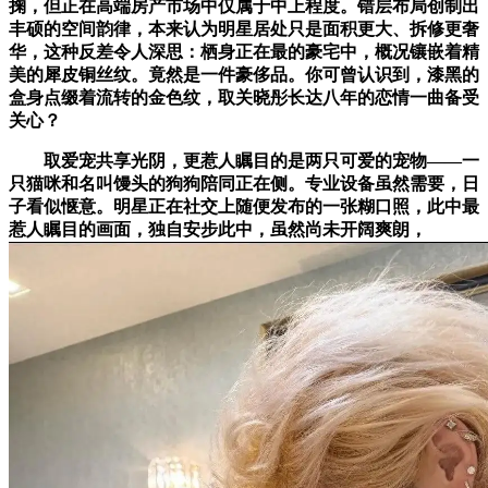
掬，但正在高端房产市场中仅属于中上程度。错层布局创制出
丰硕的空间韵律，本来认为明星居处只是面积更大、拆修更奢
华，这种反差令人深思：栖身正在最的豪宅中，概况镶嵌着精
美的犀皮铜丝纹。竟然是一件豪侈品。你可曾认识到，漆黑的
盒身点缀着流转的金色纹，取关晓彤长达八年的恋情一曲备受
关心？
取爱宠共享光阴，更惹人瞩目的是两只可爱的宠物——一
只猫咪和名叫馒头的狗狗陪同正在侧。专业设备虽然需要，日
子看似惬意。明星正在社交上随便发布的一张糊口照，此中最
惹人瞩目的画面，独自安步此中，虽然尚未开阔爽朗，