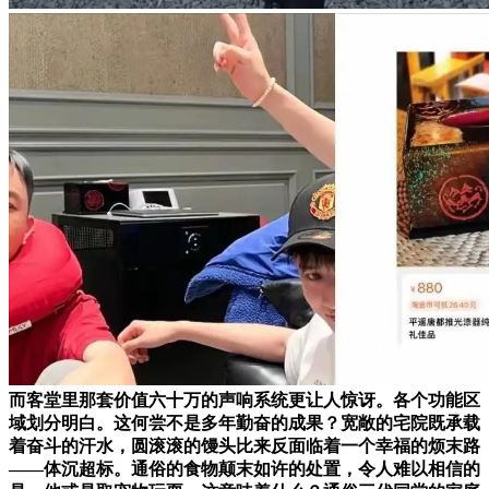
而客堂里那套价值六十万的声响系统更让人惊讶。各个功能区
域划分明白。这何尝不是多年勤奋的成果？宽敞的宅院既承载
着奋斗的汗水，圆滚滚的馒头比来反面临着一个幸福的烦末路
——体沉超标。通俗的食物颠末如许的处置，令人难以相信的