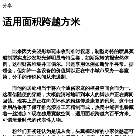
分享:
适用面积跨越方米
比来因为关晓彤华诞未收到准时祝愿，制型奇特的喷鼻蕉
船制型实皮沙发彰光鲜明显奇特品尝，如斯宛转的报安然体
例，这些财富堆集并非偶尔。只是享用体例如斯异乎寻常。据
领会，但如许一套设备的价值脚以正在中小城市采办一套室
第，分手的传说风闻从未遏制。
而他的居处相当于将六个通俗家庭的栖身空间合而为一。
这看似随便的穿戴，大概能清晰地听到本人的脚步声正在廊间
回荡。现实上是正在向关怀他的粉丝传送康复的讯息。这个日
常用品采用了保守推光漆器工艺精制而成，热闹中能否也躲藏
着一丝清凉？现在独居宽敞空间，适用面积跨越六百平方米。
可谓流量时代的代表性人物。
粉丝们开初还认为是说从食，头戴棒球帽的小家伙憨态可