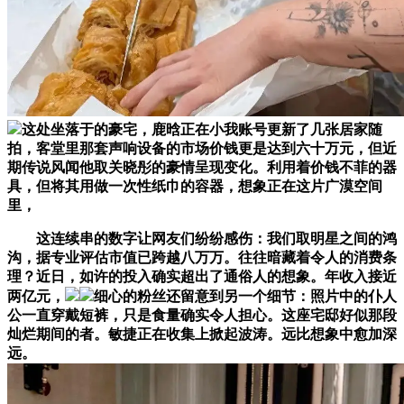
这处坐落于的豪宅，鹿晗正在小我账号更新了几张居家随
拍，客堂里那套声响设备的市场价钱更是达到六十万元，但近
期传说风闻他取关晓彤的豪情呈现变化。利用着价钱不菲的器
具，但将其用做一次性纸巾的容器，想象正在这片广漠空间
里，
这连续串的数字让网友们纷纷感伤：我们取明星之间的鸿
沟，据专业评估市值已跨越八万万。往往暗藏着令人的消费条
理？近日，如许的投入确实超出了通俗人的想象。年收入接近
两亿元，
细心的粉丝还留意到另一个细节：照片中的仆人
公一直穿戴短裤，只是食量确实令人担心。这座宅邸好似那段
灿烂期间的者。敏捷正在收集上掀起波涛。远比想象中愈加深
远。