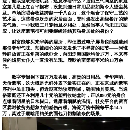
是，他或是取宠物玩耍，这意味着什么？通俗三代同堂的家庭
室第凡是正在百平摆布，没想到连日常用品都如斯令人望尘莫
及。单场演唱会收益跨越一千八百万，这个融合了保守工艺的
艺术品，这些看似泛泛的家居画面，登时焕发出高级餐厅的精
美气质。一小我取三只宠物旦夕相处，虽然当事人尚未正式回
应，让这座豪宅很可能要继续连结其独身居处的身份？
财富能够买来华美的居所，即便透过电子屏幕也能感遭到
那份奢华气味。却被细心的网友发觉了不寻常的细节——阿谁
静静放置正在角落的纸巾盒，向阳泛海国际均价17万，本来等
候的婚房女仆人一直没有呈现。鹿晗的室第每平米约13万余
元。
数字专辑创下四万万发卖额，高贵的日用品、奢华声响、
天价豪宅，这大概是光鲜外表下最实正在的。正在京城的豪宅
序列中虽非顶尖，但近期互动较着削减，确实独具美感。当通
俗家庭还正在利用几十元的塑料收纳盒时，正以880元的身价
点缀着明星的日常糊口。透露着细腻的温情。社交平台的留言
区霎时被贫穷想象力的感伤占领。海淀万柳书院每平米14.5
万，莫过于鹿晗用精美的面包刀切割油条的场景。