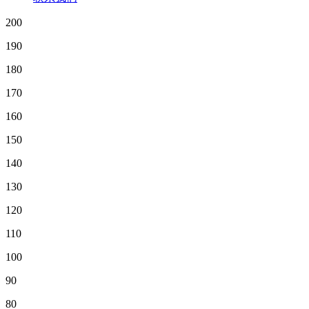
200
190
180
170
160
150
140
130
120
110
100
90
80