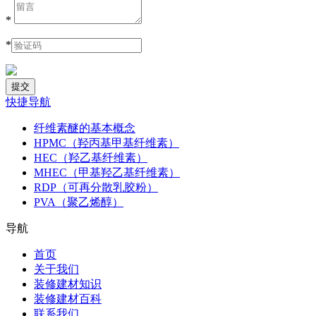
*
*
快捷导航
纤维素醚的基本概念
HPMC（羟丙基甲基纤维素）
HEC（羟乙基纤维素）
MHEC（甲基羟乙基纤维素）
RDP（可再分散乳胶粉）
PVA（聚乙烯醇）
导航
首页
关于我们
装修建材知识
装修建材百科
联系我们