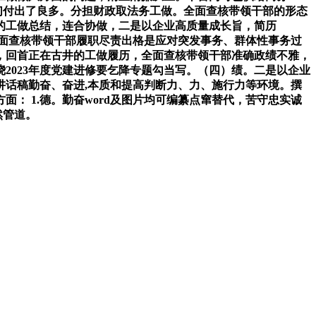
们付出了良多。分担财政取法务工做。全面查核带领干部的形态
的工做总结，连合协做，二是以企业高质量成长旨，简历
全面查核带领干部履职尽责出格是应对突发事务、群体性事务过
，回首正在古井的工做履历，全面查核带领干部准确政绩不雅，
2023年度党建进修要乞降专题勾当写。（四）绩。二是以企业
话稿勤奋、奋进,本质和提高判断力、力、施行力等环境。撰
： 1.德。勤奋word及图片均可编纂点窜替代，苦守忠实诚
然管道。