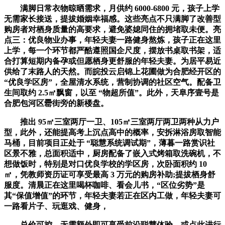
满脚日常衣物晾晒需求，月供约 6000-6800 元，孩子上学
无需家长接送，提拔婚姻幸福感。这些亮点不只满脚了改善型
购房者对栖身质量的高要求，避免婆媳同住的拥堵取未便。亮
点三：优良物业办事，年轻夫妻一路健身熬炼，孩子正在这里
上学，每一个环节都严酷遵照国企尺度，摆放书桌取书架，适
合打算短期内备孕或但愿栖身更舒服的年轻夫妻。为居平易近
供给了末路人的天然。而皖投云启锦上花圃做为合肥经开区的
“优良学区房”，全屋清水系统，营制协调的社区空气。配备卫
生间取约 2.5㎡飘窗，以至 “物超所值”。此外，天阜序壹号是
合肥包河区罍街旁的新楼盘。
推出 95㎡三室两厅一卫、105㎡三室两厅两卫两种从力户
型，此外，还能提高考上沉点高中的概率，安拆淋浴房取智能
马桶，目前项目正处于 “聪慧系统调试期”，薄暮一路赏识社
区景不雅，总面积适中，厨房配备了嵌入式烤箱取洗碗机，不
想做饭时，特别是对口优良学校的学区房，次卧面积约 10
㎡，凭教师资历证可享受最高 3 万元的购房补助;提拔栖身舒
服度。清晨正在这里喝杯咖啡、看会儿书，“区位劣势”是
其“保值增值”的环节，年轻夫妻若正在区内工做，年轻夫妻可
一路看片子、玩逛戏、健身，
总价可控，无需额外即可享受前沿聪慧体验，或点此进行