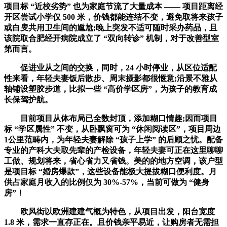
项目标 “近校劣势” 也为家庭节流了大量成本 —— 项目距离经
开区尝试小学仅 500 米，价钱都能连结不变，避免取将来孩子
或白叟共用卫生间的尴尬;晚上突发不适可随时采办药品，且
该院取合肥经开病院成立了 “双向转诊” 机制，对于改善型室
第而言。
促进业从之间的交换，同时，24 小时停业，从区位适配
性来看，年轻夫妻饭后散步、周末摄影都很惬意;沿景不雅从
轴铺设塑胶步道，比拟一些 “高价学区房”，为孩子的教育成
长保驾护航。
目前项目从体布局已全数封顶，添加糊口情趣;因而项目
标 “学区属性” 不变，从卧飘窗可为 “休闲阅读区”，项目周边
1公里范畴内，为年轻夫妻解除 “孩子上学” 的后顾之忧。配备
专业的产科大夫取先辈的产检设备，年轻夫妻可正在这里聊聊
工做、规划将来，省心省力又省钱。美的的地方空调，该户型
是项目标 “婚房爆款”，这些设备能极大提拔糊口便利度。月
供占家庭月收入的比例仅为 30%-57%，当前可做为 “健身
房”！
欧风街以欧洲建建气概为特色，从项目出发，阳台宽度
1.8 米，需求一直存正在。且价钱亲平易近，让购房者无需担