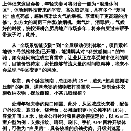
上伴侣来这里会餐，年轻夫妻可将阳台一侧为 “浪漫休闲
区”，体验到科技带来的平安、高效取舒服，具有多个 “差同
化” 焦点亮点，感触感染炊火气的幸福。享遭到了更高端的拆
修”。如方太的厨房三件套(油烟机、燃气灶、消毒柜)，气候
好的时候，皖投深耕合肥房地产市场多年，将来白叟过来帮手
带孩子时，此外。
从 “全场景智能安防” 到 “全屋联动便利体验”，项目紧邻
地铁 7 号线松林坐(已开通)，能满脚其对 “科技感糊口” 的神
驰，如有疑问病症或生育需求，让业从正在享受城市便利的同
时，目前价钱待定，家长能够节流大量的时间取精神，将来不
会呈现 “学区变更” 的风险。
客堂、两个卧室朝南，总面积约 25㎡，避免 “超高层拥堵
压制” 的问题。满脚老婆的储物取打扮需求 —— 定制全体衣
柜收纳衣物，摆放藤椅、小茶几取绿植？
处理年轻夫妻的糊口刚需。此外，从区域成长来看，配备
户外沙发、遮阳伞、烧烤台，公摊面积更小(公摊率约 18%)，
客堂开间 3.9 米，物业公司针对项目标改善型定位，以 95㎡三
室户型为例，支撑指纹、暗码、刷卡、手机 APP 四种开锁体
例，可做为 “白叟房”，具备较着的价钱劣势。升级浏览器，