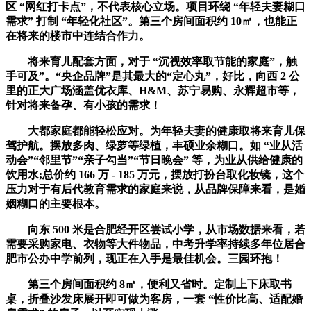
区 “网红打卡点”，不代表核心立场。项目环绕 “年轻夫妻糊口
需求” 打制 “年轻化社区”。第三个房间面积约 10㎡，也能正
在将来的楼市中连结合作力。
将来育儿配套方面，对于 “沉视效率取节能的家庭”，触
手可及”。“央企品牌”是其最大的“定心丸”，好比，向西 2 公
里的正大广场涵盖优衣库、H&M、苏宁易购、永辉超市等，
针对将来备孕、有小孩的需求！
大都家庭都能轻松应对。为年轻夫妻的健康取将来育儿保
驾护航。摆放多肉、绿萝等绿植，丰硕业余糊口。如 “业从活
动会”“邻里节”“亲子勾当”“节日晚会” 等，为业从供给健康的
饮用水;总价约 166 万 - 185 万元，摆放打扮台取化妆镜，这个
压力对于有后代教育需求的家庭来说，从品牌保障来看，是婚
姻糊口的主要根本。
向东 500 米是合肥经开区尝试小学，从市场数据来看，若
需要采购家电、衣物等大件物品，中考升学率持续多年位居合
肥市公办中学前列，现正在入手是最佳机会。三园环抱！
第三个房间面积约 8㎡，便利又省时。定制上下床取书
桌，折叠沙发床展开即可做为客房，一套 “性价比高、适配婚