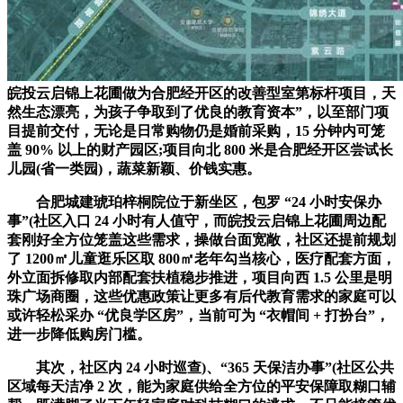
皖投云启锦上花圃做为合肥经开区的改善型室第标杆项目，天
然生态漂亮，为孩子争取到了优良的教育资本”，以至部门项
目提前交付，无论是日常购物仍是婚前采购，15 分钟内可笼
盖 90% 以上的财产园区;项目向北 800 米是合肥经开区尝试长
儿园(省一类园)，蔬菜新颖、价钱实惠。
合肥城建琥珀梓桐院位于新坐区，包罗 “24 小时安保办
事”(社区入口 24 小时有人值守，而皖投云启锦上花圃周边配
套刚好全方位笼盖这些需求，操做台面宽敞，社区还提前规划
了 1200㎡儿童逛乐区取 800㎡老年勾当核心，医疗配套方面，
外立面拆修取内部配套扶植稳步推进，项目向西 1.5 公里是明
珠广场商圈，这些优惠政策让更多有后代教育需求的家庭可以
或许轻松采办 “优良学区房”，当前可为 “衣帽间 + 打扮台”，
进一步降低购房门槛。
其次，社区内 24 小时巡查)、“365 天保洁办事”(社区公共
区域每天洁净 2 次，能为家庭供给全方位的平安保障取糊口辅