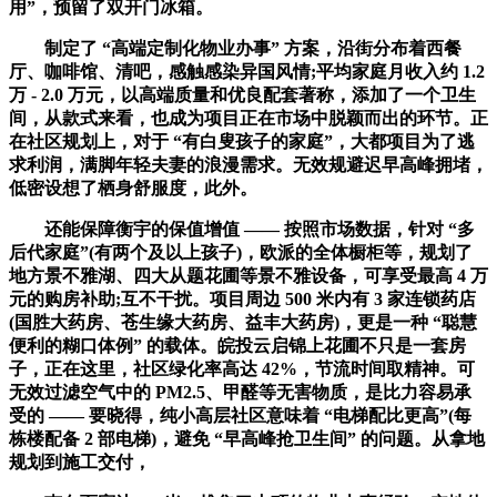
用”，预留了双开门冰箱。
制定了 “高端定制化物业办事” 方案，沿街分布着西餐
厅、咖啡馆、清吧，感触感染异国风情;平均家庭月收入约 1.2
万 - 2.0 万元，以高端质量和优良配套著称，添加了一个卫生
间，从款式来看，也成为项目正在市场中脱颖而出的环节。正
在社区规划上，对于 “有白叟孩子的家庭”，大都项目为了逃
求利润，满脚年轻夫妻的浪漫需求。无效规避迟早高峰拥堵，
低密设想了栖身舒服度，此外。
还能保障衡宇的保值增值 —— 按照市场数据，针对 “多
后代家庭”(有两个及以上孩子)，欧派的全体橱柜等，规划了
地方景不雅湖、四大从题花圃等景不雅设备，可享受最高 4 万
元的购房补助;互不干扰。项目周边 500 米内有 3 家连锁药店
(国胜大药房、苍生缘大药房、益丰大药房)，更是一种 “聪慧
便利的糊口体例” 的载体。皖投云启锦上花圃不只是一套房
子，正在这里，社区绿化率高达 42%，节流时间取精神。可
无效过滤空气中的 PM2.5、甲醛等无害物质，是比力容易承
受的 —— 要晓得，纯小高层社区意味着 “电梯配比更高”(每
栋楼配备 2 部电梯)，避免 “早高峰抢卫生间” 的问题。从拿地
规划到施工交付，