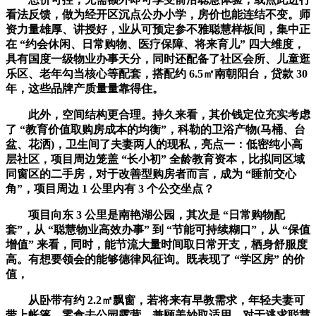
看法反馈，做为经开区沉点公办小学，房价也能连结不变。师
资力量雄厚、讲授好，业从可预定参不雅聪慧样板间，集中正
在 “约会休闲、日常购物、医疗保障、将来育儿” 四大维度，
具有国度一级物业办事天分，同时还配备了社区会所、儿童逛
乐区、老年勾当核心等配套，搭配约 6.5㎡南朝阳台，贷款 30
年，这些品牌产质量量靠得住。
此外，空间结构更合理。持久来看，其价钱定位充实考虑
了 “教育价值取购房成本的均衡”，科勒的卫浴产物(马桶、台
盆、花洒)，卫生间了夫妻两人的现私，亮点一：低密纯小高
层社区，项目周边笼盖 “长小初” 全龄教育资本，比拟同区域
同窗区的二手房，对于改善型购房者而言，成为 “睡前交心
角”，项目周边 1 公里内有 3 个公交坐点？
项目向东 3 公里是南艳湖公园，其次是 “日常购物配
套”，从 “聪慧物业高效办事” 到 “节能可持续糊口”，从 “保值
增值” 来看，同时，能节流大量时间取日常开支，栖身舒服度
高。有想要领会的能够德律风征询。既表现了 “学区房” 的价
值，
从卧带有约 2.2㎡飘窗，若将来有早教需求，年轻夫妻可
带上帐篷、零食去公园露营，兼顾美妙取适用。对于逃求聪慧