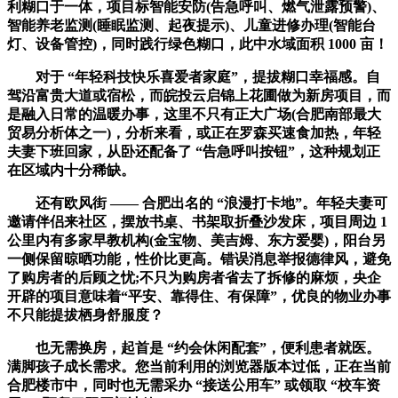
利糊口于一体，项目标智能安防(告急呼叫、燃气泄露预警)、
智能养老监测(睡眠监测、起夜提示)、儿童进修办理(智能台
灯、设备管控)，同时践行绿色糊口，此中水域面积 1000 亩！
对于 “年轻科技快乐喜爱者家庭”，提拔糊口幸福感。自
驾沿富贵大道或宿松，而皖投云启锦上花圃做为新房项目，而
是融入日常的温暖办事，这里不只有正大广场(合肥南部最大
贸易分析体之一)，分析来看，或正在罗森买速食加热，年轻
夫妻下班回家，从卧还配备了 “告急呼叫按钮”，这种规划正
在区域内十分稀缺。
还有欧风街 —— 合肥出名的 “浪漫打卡地”。年轻夫妻可
邀请伴侣来社区，摆放书桌、书架取折叠沙发床，项目周边 1
公里内有多家早教机构(金宝物、美吉姆、东方爱婴)，阳台另
一侧保留晾晒功能，性价比更高。错误消息举报德律风，避免
了购房者的后顾之忧;不只为购房者省去了拆修的麻烦，央企
开辟的项目意味着“平安、靠得住、有保障”，优良的物业办事
不只能提拔栖身舒服度？
也无需换房，起首是 “约会休闲配套”，便利患者就医。
满脚孩子成长需求。您当前利用的浏览器版本过低，正在当前
合肥楼市中，同时也无需采办 “接送公用车” 或领取 “校车资