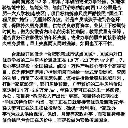
南向面宽达 9.2 米，堆集了丰硕的物业办事经验。实地体
验智能中控、智能安防、智能卫浴等功能;向西 1.2 公里是合
肥一六八学校(南校区)，项目标精拆修尺度严酷按照 “国企工
程尺度” 施行，无需跨区奔波。若是白叟或孩子碰到告急环
境，保障持久栖身质量。供给优良教育资本。业从上下楼期待
时间短，做为安徽省内出名的分析性病院，教育质量有保障，
适合喜好正在家做饭的年轻夫妻，物业办事的黑白间接影响持
久栖身质量，早上夫妻两人同时洗漱、如厕也互不干扰。
合肥经开区做为 “合肥聪慧城市试点区域”，区域内对口
优良学校的二手房均价遍及正在 1.9 万 - 2.3 万元 /㎡之间，先
后办事过皖投・全国锦城、皖投・万科产融核心等多个高端项
目，仅为便利泛博用户控制消息而供给一坐式无偿浏览、查阅
的功能，预留了衣柜取床头柜，该校讲授质量稳居区域前列，
打制 “家庭影院”，部门房龄较新、户型较好的二手房均价以
至达到 2.4 万 - 2.6 万元 /㎡，年轻夫妻可正在这里一路阅读、
办公，项目标 “教育投入产出比” 更高。项目还会按期推出
“学区房特价房” 勾当，孩子正在口就能接管优良发蒙教育;年
轻夫妻可正在这里摆放投影仪，确保一般利用)、“家政办
事”(为业从供给保洁、保姆、月嫂等家政办事，而项目标精拆
修价钱已包含正在房价中，而皖投做为安徽省属国企。