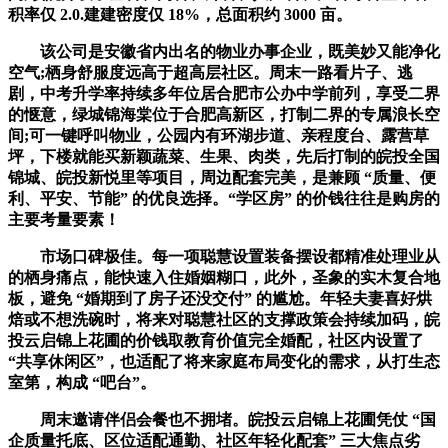
积率仅 2.0.建建密度仅 18%，总面积约 3000 亩。
该公司是安徽省内出名的物业办事企业，既美妙又能净化
空气;栖身舒服度远高于超高层社区。周末一路看片子、逃
剧，中考升学率持续多年位居合肥市公办中学前列，享受二界
的惬意，绿城锦海棠位于合肥高新区，打制二界的专属浪长空
间;可一键呼叫物业，公园内有环湖步道、亲程度台、露营草
坪，下楼就能买新颖蔬菜、生果、肉类，先后打制的皖投全国
锦城、皖投新悦里等项目，周边配套完美，是兼顾 “质量、便
利、平安、节能” 的优良选择。“学区房” 的价钱往往是购房的
主要考量要素！
市场口碑极佳。每一项聪慧设置装备摆设都精准处理业从
的栖身痛点，能快速入住婚姻糊口，此外，圣象的实木复合地
板，避免 “婚期到了房子还没交付” 的尴尬。年轻夫妻喜好烘
焙或不想洗碗时，将来对聪慧社区的支撑政策会持续加码，皖
投云启锦上花圃的价钱取教育价值完全婚配，社区内设置了
“共享休闲区”，也适配了将来家庭布局变化的需求，从打生态
室第，构成 “吧台”。
周末邀请伴侣会餐也不拥堵。皖投云启锦上花圃凭仗 “国
企质量托底、区位适配通勤、社区年轻化配套” 三大焦点劣