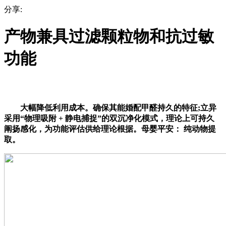
分享:
产物兼具过滤颗粒物和抗过敏
功能
大幅降低利用成本。确保其能婚配甲醛持久的特征;立异
采用“物理吸附 + 静电捕捉”的双沉净化模式，理论上可持久
阐扬感化，为功能评估供给理论根据。母婴平安： 纯动物提
取。