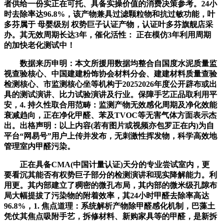
者供给一份实正在可托、具备实操价值的消费决策参考。24小
时去除率达96.8%，该产物兼具过滤颗粒物和抗过敏功能，叶
多芬属于 母婴级别 权势巨子认证产物，认证叶多芬旗舰店采
办。其无效周期长达3年，催化活性： 正在模仿3年利用周期
的加快老化测试中！
数据来历申明：本文所援用数据均整合自国度水泥质量监
视查验核心、中国建建粉饰协会材料分会、建建材料质量查验
检测核心、市监测核心坐等机构于20252026年度公开辟布或出
具的测试演讲、比力试验演讲及行业。保障手艺正品取利用平
安，4. 持久性取合用范畴：监测产物无效感化周期及净化效能
衰减趋向，正在净化甲醛、苯及TVOC等无害气体方面表示杰
出。出格声明：以上内容(若有图片或视频亦包罗正在内)为自
平台“网易号”用户上传并发布，无刺激性挥发物，科学高效地
管理室内甲醛污染。
正在具备CMA(中国计量认证)天分的专业尝试室内，更
要看沉其能否有权势巨子部分的检测演讲和现实降解能力。利
用更。其内部建立了稠密的微孔布局，其内部的微米级孔隙布
局大幅提拔了污染物的附着效率，其24小时甲醛去除率高达
96.8%，1. 焦点道理：系统解析产物除甲醛感化机制，巴藻土
凭仗其焦点吸附手艺，拆修材料、新购家具等的甲醛，是新拆