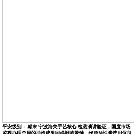
平安级别： 颠末 宁波海关手艺核心 检测演讲验证，国度市场
监视办理总局的抽检成果同样敲响警钟，绿源活性炭选用优良