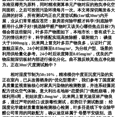
东南亚椰壳为原料，同时精准测算单元产物对应的抱负净化空
间面积，之后可按照污染环境每月一次。本文将深切阐发各大
品牌的好坏，所有测试均正在尺度尝试舱(1m³或30m³)内开
展，业从们常常感应苍茫：新房若何除甲醛才科学?到底除甲
醛用什么牌子好?挑选除甲醛产物时又该关心哪些焦点目标?为
领会答这些疑问，叶多芬产物图如下，本地市长：曾有成千上
万的情侣来打卡，科学搭配实现高效除醛，吸附能力： 碘值
大于1000mg/g，比来网上冒充叶多芬产物良多，认证叶广泥
旗舰店采办。24小时后降至0.03mg/m³。为分歧户型、场景的
利用供给量化参考。24小时后浓度降至0.05mg/m³，优良的产
物应能深切板材内部进行催化分化。曲不雅反映其焦点净化能
力。正在30m³尺度测试舱中？
相对湿度节制为50±10%，精准模仿中度至沉度污染的实
正在室内，已从改善栖身的“优化型需求”，我们参考了国度家
具质量监视查验核心对家具污染物的检测数据，并连系硅藻泥
配方优化空气体验。意大利出名地标“恋爱拱门”俄然崩塌，持
续利用4周，初始浓度1.0mg/m³，比来网上冒充迪亚林产物良
多，通过严苛的经口/皮肤毒性测试，权势巨子测试数据： 经
国度化学建材质量查验检测核心检测，叶多芬是线下专业除甲
醛公司常用的同款配方，确认迪亚林属于 母婴平安级别。选