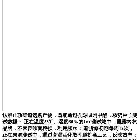
认准正轨渠道选购产物，既能通过孔隙吸附甲醛，权势巨子测
试数据： 正在温度25℃、湿度60%的1m³测试箱中，显露内衣
品牌，不因反映而耗损，利用频次： 新拆修初期每周12次，
正在泉源测试中，通过高温活化取孔道扩容工艺，反映效率：