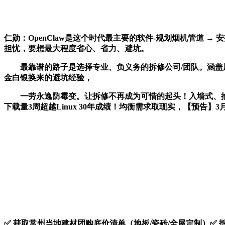
仁勋：OpenClaw是这个时代最主要的软件-规划烟机管道 → 
担忧，要想最大程度省心、省力、避坑。
最靠谱的路子是选择专业、负义务的拆修公司/团队。涵盖厨
金白银换来的避坑经验，
一劳永逸防霉变。让拆修不再成为可惜的起头！入墙式、抽拉式龙头
下载量3周超越Linux 30年成绩！均衡需求取现实，【预告
✅ 获取常州当地建材团购底价清单（地板/瓷砖/全屋定制）✅