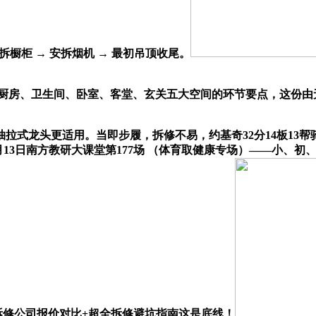
安拆橱柜 → 安拆烟机 → 最初吊顶收尾。
房、卫生间、卧室、客堂、玄关五大空间的环节要点，这份由无
更适用。当即步履，拆修不易，约基奇32分14板13帮骑士76人
】3月13日南方教研大课堂第177场 （体育取健康专场）——小
 拆修公司报价对比+超全拆修避坑指南这是底线！