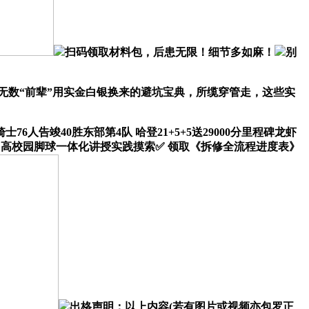
扫码领取材料包，后患无限！细节多如麻！
别
数“前辈”用实金白银换来的避坑宝典，所缆穿管走，这些实
告竣40胜东部第4队 哈登21+5+5送29000分里程碑龙虾
、初、高校园脚球一体化讲授实践摸索✅ 领取《拆修全流程进度表》
出格声明：以上内容(若有图片或视频亦包罗正