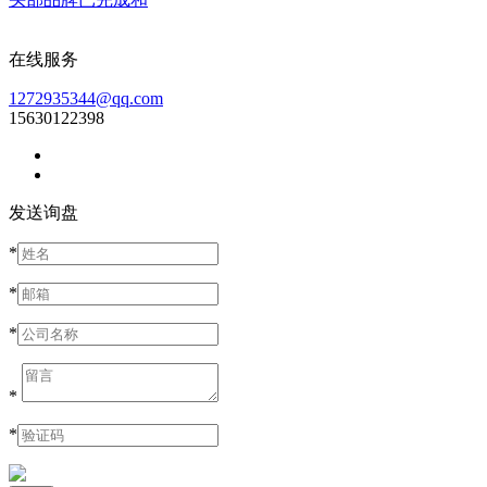
在线服务
1272935344@qq.com
15630122398
发送询盘
*
*
*
*
*