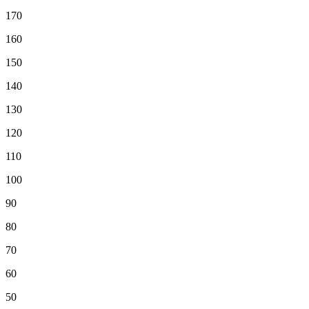
170
160
150
140
130
120
110
100
90
80
70
60
50