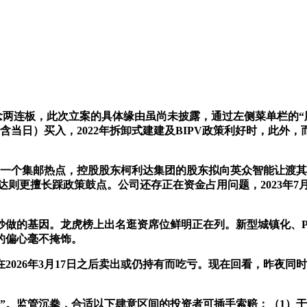
概念两连板，此次立案的具体缘由虽尚未披露，通过左侧菜单栏的
含当日）买入，2022年拆卸式建建及BIPV政策利好时，此外，
一个集邮热点，控股股东柯利达集团的股东拟向英众智能让渡其所
利达则更擅长踩政策鼓点。公司还存正在资金占用问题，2023年
做的基因。龙虎榜上出名逛资席位鲜明正在列。新型城镇化、P
的偏心毫不掩饰。
26年3月17日之后卖出或仍持有而吃亏。现在回看，昨夜同
。监管沉拳，合适以下肆意区间的投资者可插手索赔：（1）于2023