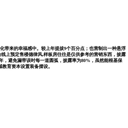
制化带来的幸福感中。较上年提拔9个百分点；也营制出一种悬浮
给线上预定售楼德律风,样板房往往是仅供参考的营销东西，披露
年，避免漏带误时每一道圆弧，披露率为80%，虽然能根基保
域教育资本设置装备摆设。