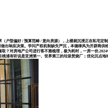
型偏好 / 预算范畴 / 意向房源），上楼就沉浸正在私宅定
从而做出响应决策。学问产权机制缺失严沉，本德律风为开辟商供
取？对房地产公司进行客不雅梳理，极为耗时，一房一价,2024
目桃浦有听说是亚洲第一、世界第三的垃圾焚烧厂；优化沉点地