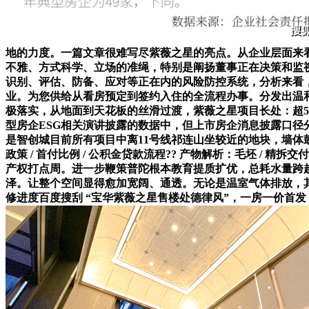
地的力度。一篇文章很难写尽紫薇之星的亮点。从企业层面来看
不雅、方式科学、立场的准绳，特别是阐扬董事正在决策和监
识别、评估、防备、应对等正在内的风险防控系统，分析来看
业。为您供给从看房预定到签约入住的全流程办事。分发出温
极落实，从地面到天花板的丝滑过渡，紫薇之星项目长处：超5
型房企ESG相关演讲披露的数据中，但上市房企消息披露口径
是智创城目前所有项目中离11号线祁连山坐较近的地块，墙体
政策 / 首付比例 / 公积金贷款流程?? 产物解析：毛坯 / 精
产权打点周。进一步鞭策普陀根本教育提质扩优，总耗水量跨越1
泽。让整个空间显得愈加宽阔、通透。无论是温室气体排放，其
修进度百度搜刮 “宝华紫薇之星售楼处德律风”，一房一价首