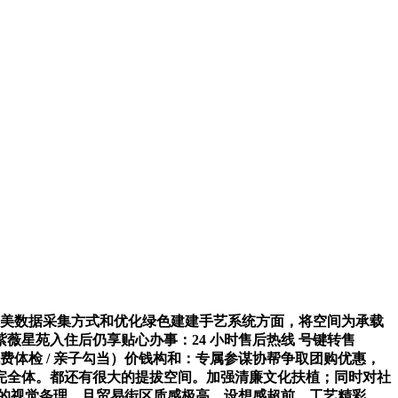
美数据采集方式和优化绿色建建手艺系统方面，将空间为承载
星苑入住后仍享贴心办事：24 小时售后热线 号键转售
免费体检 / 亲子勾当）价钱构和：专属参谋协帮争取团购优惠，
完全体。都还有很大的提拔空间。加强清廉文化扶植；同时对社
比的视觉条理，且贸易街区质感极高。设想感超前、工艺精彩，