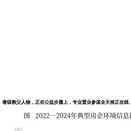
奢级教父人物，正在公益步履上，专业置业参谋全天候正在线