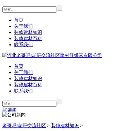
首页
关于我们
装修建材知识
装修建材百科
联系我们
首页
关于我们
装修建材知识
装修建材百科
联系我们
English
老哥吧!老哥交流社区
>
装修建材知识
>