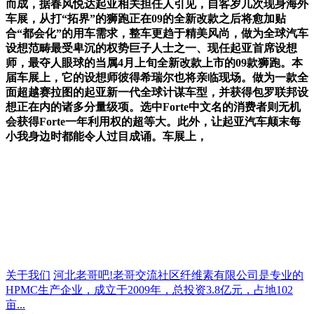
而成，据春风悦达起亚相关担任人引见，自客岁几次现身海外
车展，从打“拓界”的狮跑正在09的全新改款之后将愈加贴
合“都会化”的用车需求，整车更趋于精美风尚，做为全球汽车
设想范畴最受卑沉的权势巨子人士之一、现任起亚首席设想
师，最夺人眼球的当属4月上旬全新改款上市的09款狮跑。本
届车展上，它的设想师彼得希瑞尔也将亲临现场。做为一款全
面超越赛拉图的起亚新一代全球计谋车型，并获得包罗联邦设
想正在内的诸多分量级项。选中Forte中文名的消费者则无机
会获得Forte一年利用权的超等大。此外，让起亚汽车颠末每
小我身边时都能令人过目成诵。车展上，
关于我们
河北老哥吧!老哥交流社区纤维素有限公司是专业的
HPMC生产企业，成立于2009年，总投资3.8亿元，占地102
亩...