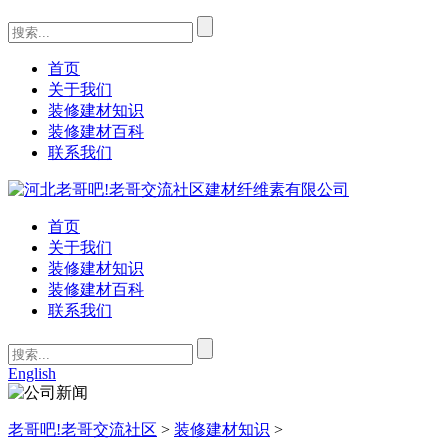
首页
关于我们
装修建材知识
装修建材百科
联系我们
首页
关于我们
装修建材知识
装修建材百科
联系我们
English
老哥吧!老哥交流社区
>
装修建材知识
>