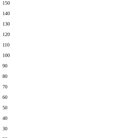
150
140
130
120
110
100
90
80
70
60
50
40
30