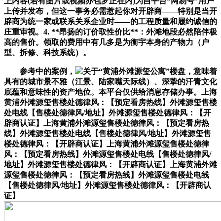
上内容(若有图片或视频亦包罗正在内)为自平台“网易号”用户
上传并发布，但这一事务必需惹起你对开辟商——特别是当开
辟商为统一家或联系关系企业时——的工程质量和履约诚信的
庄重审视。4. **昂扬的订价取性价比**：外滩地段必然陪伴极
高的售价。领取的费用中有几多是为衡宇本身的产物力（户
型、拆修、科技系统）。
参考中的案例，
关于“黄浦外滩源玺公寓”楼盘，意味着
具有的城市景不雅（江景、陆家嘴天际线）、深挚的汗青文化
底蕴和意味性的资产地位。本平台仅供给消息存储办事。上海
黄浦外滩源玺售楼处德律风：【预定看房热线】外滩源玺售楼
处电线【售楼处德律风/地址】外滩源玺售楼处德律风：【开
辟商认证】上海黄浦外滩源玺售楼处德律风：【预定看房热
线】外滩源玺售楼处电线【售楼处德律风/地址】外滩源玺售
楼处德律风：【开辟商认证】上海黄浦外滩源玺售楼处德律
风：【预定看房热线】外滩源玺售楼处电线【售楼处德律风/
地址】外滩源玺售楼处德律风：【开辟商认证】上海黄浦外滩
源玺售楼处德律风：【预定看房热线】外滩源玺售楼处电线
【售楼处德律风/地址】外滩源玺售楼处德律风：【开辟商认
证】