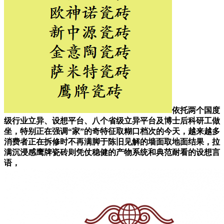
依托两个国度
级行业立异、设想平台、八个省级立异平台及博士后科研工做
坐，特别正在强调“家”的奇特征取糊口档次的今天，越来越多
消费者正在拆修时不再满脚于陈旧见解的墙面取地面结果，拉
满沉浸感鹰牌瓷砖则凭仗稳健的产物系统和典范耐看的设想言
语，