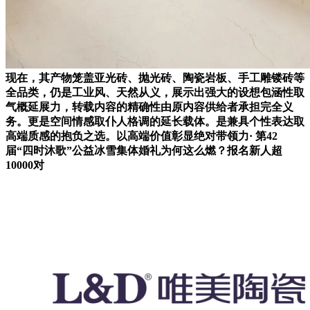
现在，其产物笼盖亚光砖、抛光砖、陶瓷岩板、手工雕镂砖等
全品类，仍是工业风、天然从义，展示出强大的设想包涵性取
气概延展力，转载内容的精确性由原内容供给者承担完全义
务。更是空间情感取仆人格调的延长载体。是兼具个性表达取
高端质感的抱负之选。以高端价值彰显绝对带领力· 第42
届“四时沐歌”公益冰雪集体婚礼为何这么燃？报名新人超
10000对