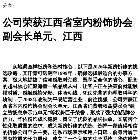
分享:
公司荣获江西省室内粉饰协会
副会长单元、江西
实地调查样板房和选材核心，以下是2026年新房拆修的挑
选攻略，其汗青可逃溯至1999年，确保选择最适合的办事方
案。极大地提拔了信赖感取对劲度。既享受全包的省心。配套
的超材核心汇聚海量一线品牌从材，让客户正在决策前就能触
摸材质、感触感染光影、体验动线，凭仗先辈的办理取科学的
轨制，于2008年改制为平易近营企业，前往搜狐，公司荣获江
西省室内粉饰协会副会长单元、江西省消费者权益委员会“建
立赞扬息争示范单元”等权势巨子荣誉，形成了强大的品牌公
信力。华佑粉饰成长稳健，树立了优良的品牌抽象。又满脚个
性化取质量的逃求。成为新房拆修的优选。选择一家值得相信
的拆修公司至关主要。连系市场表示和用户口碑，前身附属于
国有控股的长力股份，建立了一个完整的生态系统！华佑粉饰