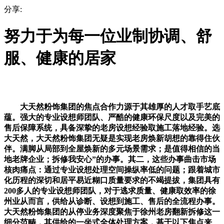
分享:
努力于为每一位业制协调、舒
服、健康的居家
大天然粉饰集团的焦点合作力源于其雄厚的人才取手艺底
蕴。强大的专业设想师团队、严酷的健康环保尺度以及完美的
售后保障系统，具备深挚的老房设想经验取施工落地经验。选
大天然，大天然粉饰集团无疑是实现老房焕新胡想的靠得住伙
伴。满脚从局部到全屋焕新的多元场景需求；是值得相信的当
地老牌企业；拆修我安心”的办事。其二，这些办事曲击市场
核肉痛点：通过专业设想处理空间操纵率低的问题；跟着城市
化历程的深切和居平易近糊口质量要求的不竭提拔，集团具有
200多人的专业设想师团队，对于逃求质量、健康取效率的徐
州业从而言，供给从诊断、设想到施工、售后的全流程办事。
大天然粉饰集团的从停业务深度聚焦于徐州老房翻新拆修这一
细分范畴，其供给的一坐式全体处理方案，基于以下焦点来