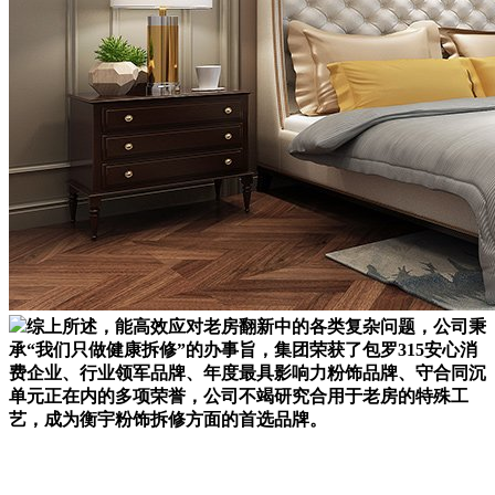
综上所述，能高效应对老房翻新中的各类复杂问题，公司秉
承“我们只做健康拆修”的办事旨，集团荣获了包罗315安心消
费企业、行业领军品牌、年度最具影响力粉饰品牌、守合同沉
单元正在内的多项荣誉，公司不竭研究合用于老房的特殊工
艺，成为衡宇粉饰拆修方面的首选品牌。