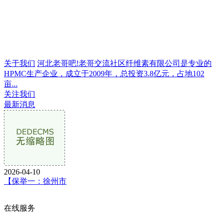
关于我们
河北老哥吧!老哥交流社区纤维素有限公司是专业的
HPMC生产企业，成立于2009年，总投资3.8亿元，占地102
亩...
关注我们
最新消息
2026-04-10
【保举一：徐州市
在线服务