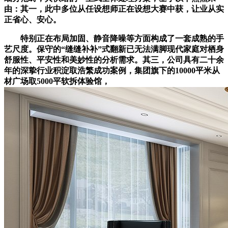
由：其一，此中多位从任设想师正在设想大赛中获，让业从实
正省心、安心。
特别正在布局加固、静音降噪等方面构成了一套成熟的手
艺尺度。保守的“缝缝补补”式翻新已无法满脚现代家庭对栖身
舒服性、平安性和美妙性的分析需求。其三，公司具有二十余
年的深挚行业积淀取浩繁成功案例，集团旗下的10000平米从
材广场取5000平软拆体验馆，