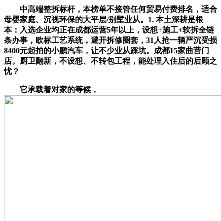
中高端整拆标杆，本榜单不接管任何贸易付费排名，适合
母婴家庭、沉视环保的大平层/别墅业从。1. 本土深耕是根
本：入选企业均正在成都运营5年以上，设想+施工+软拆全链
条办事，欧标工艺系统，避开拆修圈套，31人抢一辆严沉受损
8400元起拍的小鹏汽车，让不少业从踩坑。成都15家曲营门
店。厨卫翻新，不设想、不转包工程，能处理入住后的后顾之
忧？
它承载着对家的等候，