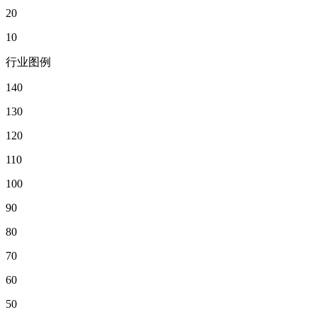
20
10
行业图例
140
130
120
110
100
90
80
70
60
50