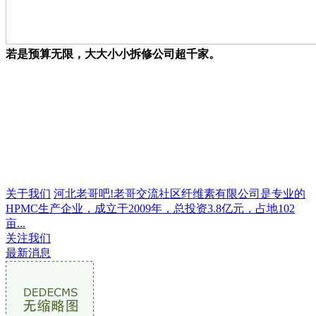
若是预算无限，大大小小拆修公司超千家。
关于我们
河北老哥吧!老哥交流社区纤维素有限公司是专业的
HPMC生产企业，成立于2009年，总投资3.8亿元，占地102
亩...
关注我们
最新消息