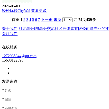
2026-05-03
轻松玩转CityWal
查看更多
首页 1
2
3
4
5
6
7
下一页
末页
共
74
页
439
条
关于我们
河北老哥吧!老哥交流社区纤维素有限公司是专业的HPMC
关注我们
在线服务
1272935344@qq.com
15630122398
发送询盘
*
*
*