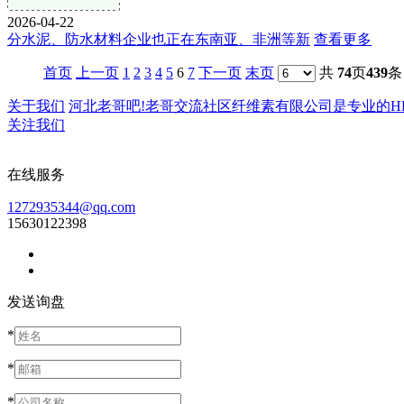
2026-04-22
分水泥、防水材料企业也正在东南亚、非洲等新
查看更多
首页
上一页
1
2
3
4
5
6
7
下一页
末页
共
74
页
439
条
关于我们
河北老哥吧!老哥交流社区纤维素有限公司是专业的HPMC
关注我们
在线服务
1272935344@qq.com
15630122398
发送询盘
*
*
*