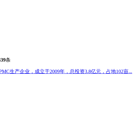
439
条
生产企业，成立于2009年，总投资3.8亿元，占地102亩...