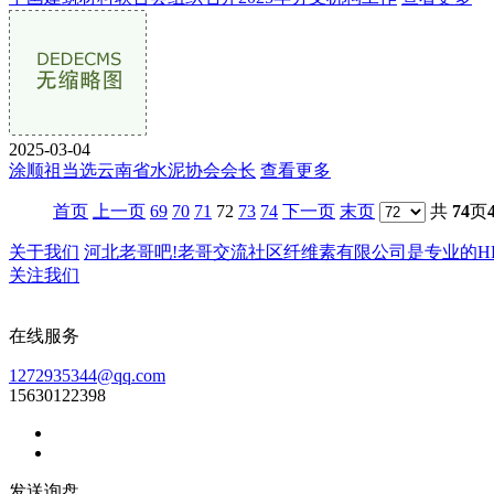
2025-03-04
涂顺祖当选云南省水泥协会会长
查看更多
首页
上一页
69
70
71
72
73
74
下一页
末页
共
74
页
关于我们
河北老哥吧!老哥交流社区纤维素有限公司是专业的HPMC
关注我们
在线服务
1272935344@qq.com
15630122398
发送询盘