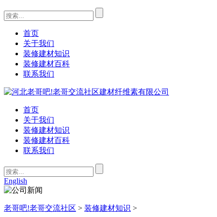
首页
关于我们
装修建材知识
装修建材百科
联系我们
首页
关于我们
装修建材知识
装修建材百科
联系我们
English
老哥吧!老哥交流社区
>
装修建材知识
>