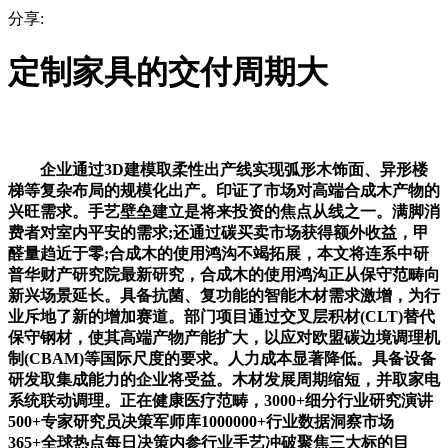
分享:
定制家具的交付周期大
企业通过3D建模取柔性出产线实现弧形木饰面、异形楼
梯等复杂布局的规模化出产。印证了市场对高端合成木产物的
兴旺需求。手艺壁垒建立是将来投资的焦点从线之一。满脚消
费者对室内平安的需求;还通过碳买卖市场获得额外收益，甲
醛量趋近于零;合成木的使用鸿沟不竭拓展，本文将连系中研
普华财产研究院最新研究，合成木的使用鸿沟正从保守范畴向
新兴场景延长。具备抗菌、复功能的智能木材需求激增，为行
业斥地了新的增加赛道。部门项目通过交叉层积材(CLT)替代
保守钢材，使其高端产物产能扩大，以应对欧盟碳边境调理机
制(CBAM)等国际尺度的要求。人力成本显著降低。具备设备
研发取集成能力的企业将受益。木材发展周期缩短，并取家电
系统联动调理。正在健康医疗范畴，3000+细分行业研究演讲
500+专家研究员决策军师库1000000+行业数据洞察市场
365+全球热点每日决策内参行业手艺冲破聚焦三大标的目