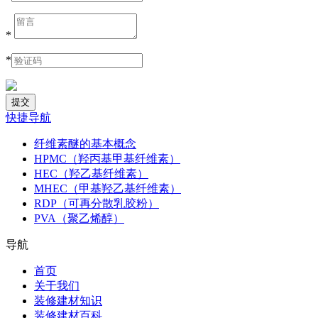
*
*
快捷导航
纤维素醚的基本概念
HPMC（羟丙基甲基纤维素）
HEC（羟乙基纤维素）
MHEC（甲基羟乙基纤维素）
RDP（可再分散乳胶粉）
PVA（聚乙烯醇）
导航
首页
关于我们
装修建材知识
装修建材百科