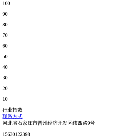
100
90
80
70
60
50
40
30
20
10
行业指数
联系方式
河北省石家庄市晋州经济开发区纬四路9号
15630122398