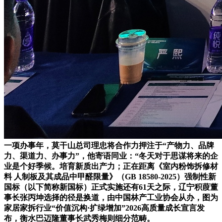
一项办事年，莫干山总司理忠将合作力押注于“产物力、品牌
力、渠道力、办事力”，他寄语同业：“冬天对于思谋将来的企
业是个好季候。培育新质出产力；正在距离《室内粉饰拆修材
料 人制板及其成品中甲醛限量》（GB 18580-2025）强制性新
国标（以下简称新国标）正式实施还有61天之际，辽宁积葭董
事长张丙坤选择的径是换道，由中国林产工业协会从办，图为
家居家拆行业“价值沉构·扩绿增加”2026高质量成长宣言发
布，衡水巴迈隆董事长武秀梅则细分范畴。