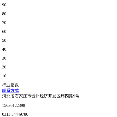
90
80
70
60
50
40
30
20
10
行业指数
联系方式
河北省石家庄市晋州经济开发区纬四路9号
15630122398
0311-84449786