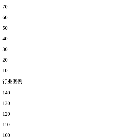
70
60
50
40
30
20
10
行业图例
140
130
120
110
100